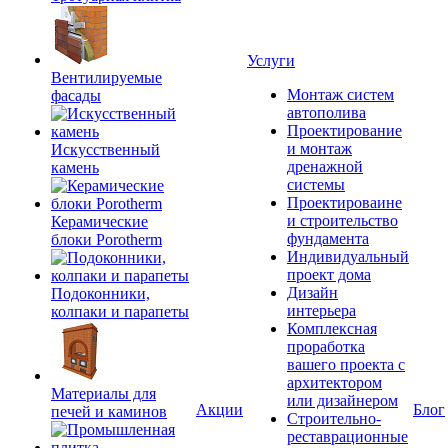
Услуги
Вентилируемые
Монтаж систем
фасады
автополива
Проектирование
и монтаж
Искусственный
дренажной
камень
системы
Проектироваине
и строительство
Керамические
фундамента
блоки Porotherm
Индивидуальный
проект дома
Дизайн
Подоконники,
интерьера
колпаки и парапеты
Комплексная
проработка
вашего проекта с
архитектором
Материалы для
или дизайнером
Акции
Блог
печей и каминов
Строительно-
реставрационные