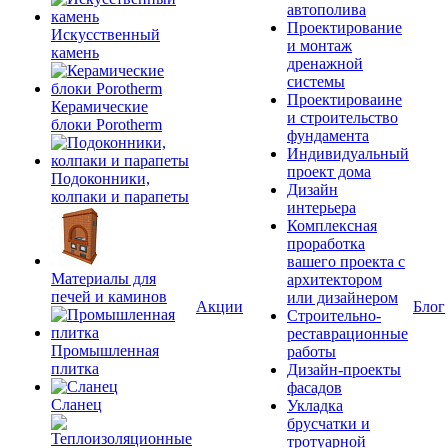
автополива
Проектирование
Искусственный
и монтаж
камень
дренажной
системы
Проектироваине
Керамические
и строительство
блоки Porotherm
фундамента
Индивидуальный
проект дома
Подоконники,
Дизайн
колпаки и парапеты
интерьера
Комплексная
проработка
вашего проекта с
Материалы для
архитектором
печей и каминов
или дизайнером
Акции
Блог
Строительно-
реставрационные
Промышленная
работы
плитка
Дизайн-проекты
фасадов
Сланец
Укладка
брусчатки и
тротуарной