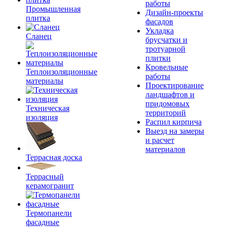
работы
Промышленная
Дизайн-проекты
плитка
фасадов
Укладка
Сланец
брусчатки и
тротуарной
плитки
Кровельные
Теплоизоляционные
работы
материалы
Проектирование
ландшафтов и
придомовых
Техническая
территорий
изоляция
Распил кирпича
Выезд на замеры
и расчет
материалов
Террасная доска
Террасный
керамогранит
Термопанели
фасадные