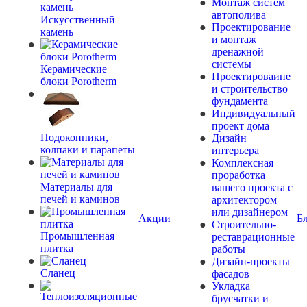
Монтаж систем
автополива
Искусственный
Проектирование
камень
и монтаж
дренажной
системы
Керамические
Проектироваине
блоки Porotherm
и строительство
фундамента
Индивидуальный
проект дома
Подоконники,
Дизайн
колпаки и парапеты
интерьера
Комплексная
проработка
Материалы для
вашего проекта с
печей и каминов
архитектором
или дизайнером
Акции
Б
Строительно-
Промышленная
реставрационные
плитка
работы
Дизайн-проекты
Сланец
фасадов
Укладка
брусчатки и