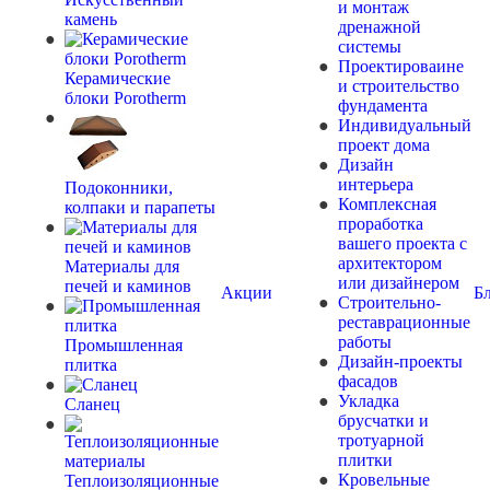
и монтаж
камень
дренажной
системы
Проектироваине
Керамические
и строительство
блоки Porotherm
фундамента
Индивидуальный
проект дома
Дизайн
интерьера
Подоконники,
Комплексная
колпаки и парапеты
проработка
вашего проекта с
архитектором
Материалы для
или дизайнером
печей и каминов
Акции
Б
Строительно-
реставрационные
работы
Промышленная
Дизайн-проекты
плитка
фасадов
Укладка
Сланец
брусчатки и
тротуарной
плитки
Кровельные
Теплоизоляционные