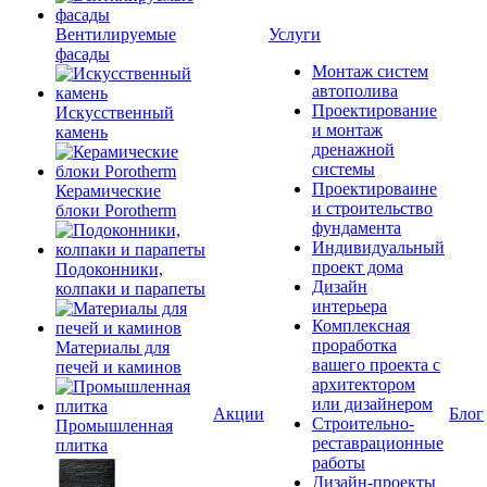
Вентилируемые
Услуги
фасады
Монтаж систем
автополива
Проектирование
Искусственный
и монтаж
камень
дренажной
системы
Проектироваине
Керамические
и строительство
блоки Porotherm
фундамента
Индивидуальный
проект дома
Подоконники,
Дизайн
колпаки и парапеты
интерьера
Комплексная
проработка
Материалы для
вашего проекта с
печей и каминов
архитектором
или дизайнером
Акции
Блог
Строительно-
Промышленная
реставрационные
плитка
работы
Дизайн-проекты