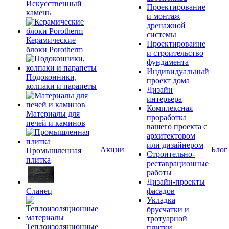
Искусственный
Проектирование
камень
и монтаж
дренажной
системы
Керамические
Проектироваине
блоки Porotherm
и строительство
фундамента
Индивидуальный
Подоконники,
проект дома
колпаки и парапеты
Дизайн
интерьера
Комплексная
Материалы для
проработка
печей и каминов
вашего проекта с
архитектором
или дизайнером
Акции
Блог
Промышленная
Строительно-
плитка
реставрационные
работы
Дизайн-проекты
Сланец
фасадов
Укладка
брусчатки и
тротуарной
Теплоизоляционные
плитки