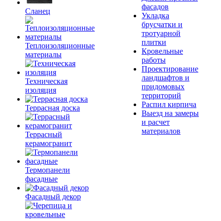
фасадов
Сланец
Укладка
брусчатки и
тротуарной
плитки
Теплоизоляционные
Кровельные
материалы
работы
Проектирование
ландшафтов и
Техническая
придомовых
изоляция
территорий
Распил кирпича
Террасная доска
Выезд на замеры
и расчет
материалов
Террасный
керамогранит
Термопанели
фасадные
Фасадный декор