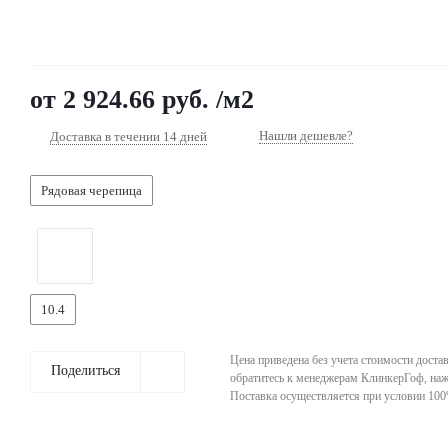
8 800 201 6581
Заказать звонок
от
2 924.66 руб.
/м2
Нашли дешевле?
Доставка в течении 14 дней
Рядовая черепица
10.4
Цена приведена без учета стоимости достав
Поделиться
обратитесь к менеджерам КлинкерГоф, нажа
Поставка осуществляется при условии 10