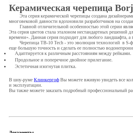
Керамическая черепица Borja
Эта серия керамической черепицы создана дизайнерами и 
многовековой давности вдохновили разработчиков на созд
Главной отличительной особенностью этой серии являетс
Эта серия цветов стала эталоном нестандартных решений д
времени». Данная серия подходит для любого ландшафта, 
Черепица TB-10 Tech - это эволюция технологий в S-форм
еще большую точность и сделать ее полностью водонепрони
Адаптируется к различным расстояниям между рейками.
Продольное и поперечное двойное прилегание.
Эстетичная изогнутая плитка.
В шоу-руме
Клинкергоф
Вы можете вживую увидеть все ко
и эксплуатации.
Вы также можете заказать подробный профессиональный ра
Документы