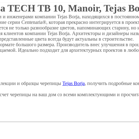
 TECH TB 10, Manoir, Tejas Bo
инженерами компании Tejas Borja, находящихся в постоянном 
ание серии Centenaria®, которая прекрасно интегрируется в 
я не только разнообразие цветов, напоминающих старину, но 
ля клиентов компании Tejas Borja. Архитекторы и дизайнеры на
а представленные цвета всегда будут актуальны в строительст
ате большого размера. Производитель внес улучшения в проце
цаемой. Идеально подходит для архитектурных проектов в любо
ллекции и образцы черепицы
Tejas Borja
, получить подробные ко
счет черепицы на ваш дом со всеми комплектующими и просчит