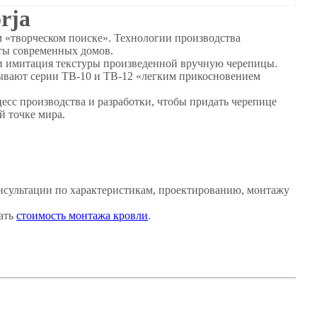
rja
«творческом поиске». Технологии производства
проекты современных домов.
и имитация текстуры произведенной вручную черепицы.
зывают серии TB-10 и TB-12 «легким прикосновением
ве.
сс производства и разработки, чтобы придать черепице
й точке мира.
нсультации по характеристикам, проектированию, монтажу
ать
стоимость монтажа кровли
.