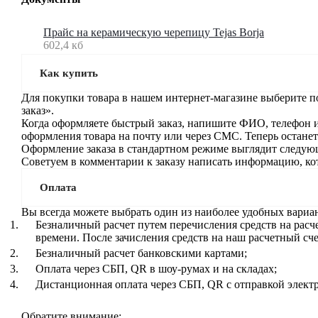
Прайс на керамическую черепицу Tejas Borja
602,4 кб
Как купить
Для покупки товара в нашем интернет-магазине выберите п
заказ».
Когда оформляете быстрый заказ, напишите ФИО, телефон и 
оформления товара на почту или через СМС. Теперь останет
Оформление заказа в стандартном режиме выглядит следующи
Советуем в комментарии к заказу написать информацию, ко
Оплата
Вы всегда можете выбрать один из наиболее удобных вариа
Безналичный расчет путем перечисления средств на рас
времени. После зачисления средств на наш расчетный сч
Безналичный расчет банковскими картами;
Оплата через СБП, QR в шоу-румах и на складах;
Дистанционная оплата через СБП, QR с отправкой элект
Обратите внимание: