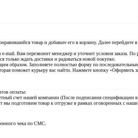
онравившийся товар и добавьте его в корзину. Далее перейдите
e-mail. Вам перезвонит менеджер и уточнит условия заказа. По 
ся только ждать доставки и радоваться новой покупке.
м образом. Заполняете полностью форму по последовательным эт
торая поможет курьеру вас найти. Нажмите кнопку «Оформить за
нтов оплаты:
четный счет нашей компании (После подписания спецификации вы
ет мы подготовим товар к отгрузке в рамках оговоренных с наш
ронного чека по СМС.