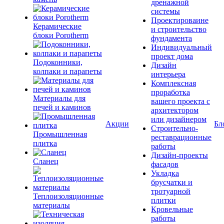
дренажной
системы
Проектироваине
Керамические
и строительство
блоки Porotherm
фундамента
Индивидуальный
проект дома
Подоконники,
Дизайн
колпаки и парапеты
интерьера
Комплексная
проработка
Материалы для
вашего проекта с
печей и каминов
архитектором
или дизайнером
Акции
Бл
Строительно-
Промышленная
реставрационные
плитка
работы
Дизайн-проекты
Сланец
фасадов
Укладка
брусчатки и
тротуарной
Теплоизоляционные
плитки
материалы
Кровельные
работы