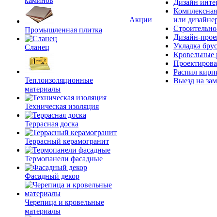
каминов
Дизайн инте
Комплексная
Акции
или дизайне
Строительно
Промышленная плитка
Дизайн-прое
Укладка бру
Сланец
Кровельные 
Проектирова
Распил кирп
Теплоизоляционные
Выезд на зам
материалы
Техническая изоляция
Террасная доска
Террасный керамогранит
Термопанели фасадные
Фасадный декор
Черепица и кровельные
материалы