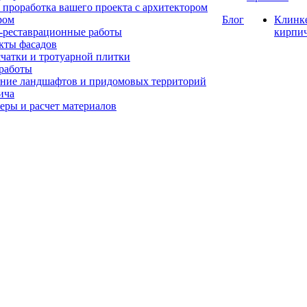
 проработка вашего проекта с архитектором
ром
Блог
Клинк
-реставрационные работы
кирпи
кты фасадов
счатки и тротуарной плитки
работы
ние ландшафтов и придомовых территорий
ича
еры и расчет материалов