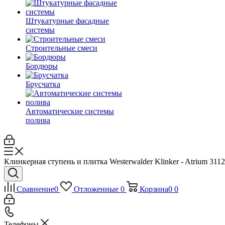
Штукатурные фасадные
системы
Строительные смеси
Бордюры
Брусчатка
Автоматические системы
полива
Клинкерная ступень и плитка Westerwalder Klinker - Atrium 311
Сравнение
0
Отложенные
0
Корзина
0
0
Телефоны