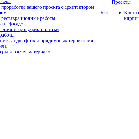
рьера
Проекты
 проработка вашего проекта с архитектором
ром
Блог
Клинк
-реставрационные работы
кирпи
кты фасадов
счатки и тротуарной плитки
работы
ние ландшафтов и придомовых территорий
ича
еры и расчет материалов