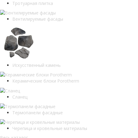
Тротуарная плитка
Вентилируемые фасады
Искусственный камень
Керамические блоки Porotherm
Сланец
Термопанели фасадные
Черепица и кровельные материалы
Весь каталог