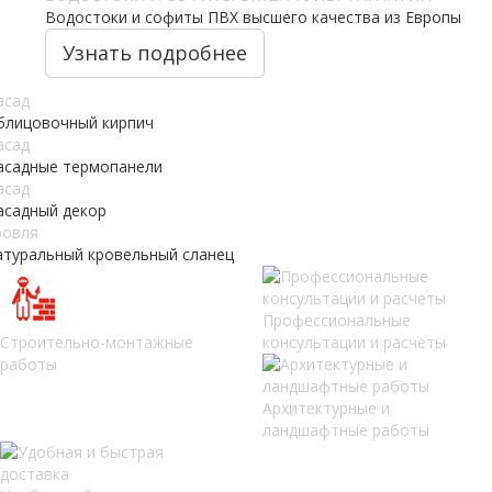
Водостоки и софиты ПВХ высшего качества из Европы
Узнать подробнее
асад
блицовочный кирпич
асад
асадные термопанели
асад
асадный декор
ровля
атуральный кровельный сланец
Профессиональные
Строительно-монтажные
консультации и расчеты
работы
Архитектурные и
ландшафтные работы