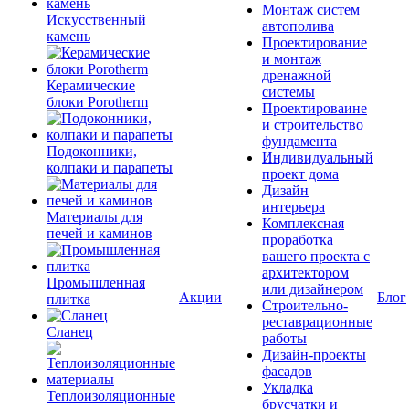
Монтаж систем
Искусственный
автополива
камень
Проектирование
и монтаж
дренажной
Керамические
системы
блоки Porotherm
Проектироваине
и строительство
фундамента
Подоконники,
Индивидуальный
колпаки и парапеты
проект дома
Дизайн
интерьера
Материалы для
Комплексная
печей и каминов
проработка
вашего проекта с
архитектором
Промышленная
или дизайнером
Акции
Блог
плитка
Строительно-
реставрационные
Сланец
работы
Дизайн-проекты
фасадов
Укладка
Теплоизоляционные
брусчатки и