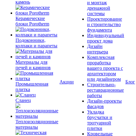
камень
и монтаж
дренажной
системы
Керамические
Проектироваине
блоки Porotherm
и строительство
фундамента
Индивидуальный
Подоконники,
проект дома
колпаки и парапеты
Дизайн
интерьера
Комплексная
Материалы для
проработка
печей и каминов
вашего проекта с
архитектором
или дизайнером
Акции
Блог
Промышленная
Строительно-
плитка
реставрационные
работы
Сланец
Дизайн-проекты
фасадов
Укладка
брусчатки и
Теплоизоляционные
тротуарной
материалы
плитки
Кровельные