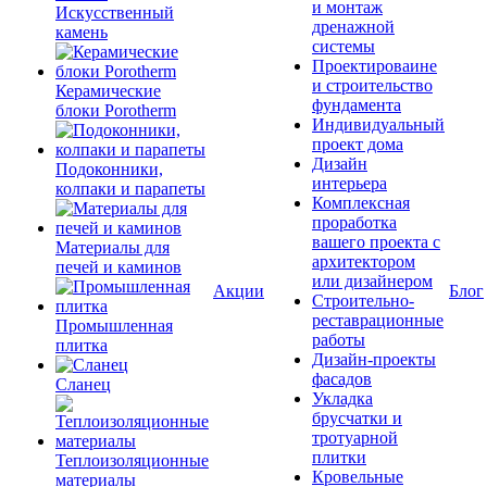
и монтаж
Искусственный
дренажной
камень
системы
Проектироваине
и строительство
Керамические
фундамента
блоки Porotherm
Индивидуальный
проект дома
Дизайн
Подоконники,
интерьера
колпаки и парапеты
Комплексная
проработка
вашего проекта с
Материалы для
архитектором
печей и каминов
или дизайнером
Акции
Блог
Строительно-
реставрационные
Промышленная
работы
плитка
Дизайн-проекты
фасадов
Сланец
Укладка
брусчатки и
тротуарной
плитки
Теплоизоляционные
Кровельные
материалы