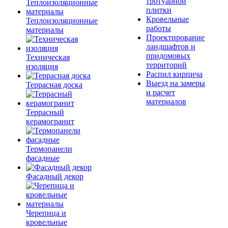
тротуарной
плитки
Кровельные
Теплоизоляционные
работы
материалы
Проектирование
ландшафтов и
придомовых
Техническая
территорий
изоляция
Распил кирпича
Выезд на замеры
Террасная доска
и расчет
материалов
Террасный
керамогранит
Термопанели
фасадные
Фасадный декор
Черепица и
кровельные