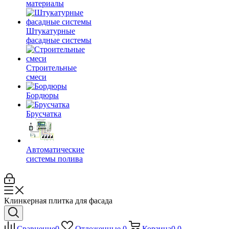
материалы
Штукатурные
фасадные системы
Строительные
смеси
Бордюры
Брусчатка
Автоматические
системы полива
Клинкерная плитка для фасада
Сравнение
0
Отложенные
0
Корзина
0
0