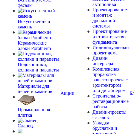
автополива
фасады
Проектирование
и монтаж
дренажной
Искусственный
системы
камень
Проектироваине
и строительство
фундамента
Керамические
Индивидуальный
блоки Porotherm
проект дома
Дизайн
интерьера
Подоконники,
Комплексная
колпаки и парапеты
проработка
вашего проекта с
архитектором
Материалы для
или дизайнером
печей и каминов
Акции
Б
Строительно-
реставрационные
работы
Промышленная
Дизайн-проекты
плитка
фасадов
Укладка
Сланец
брусчатки и
тротуарной