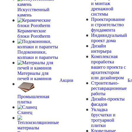
и монтаж
дренажной
Искусственный
системы
камень
Проектироваине
и строительство
фундамента
Керамические
Индивидуальный
блоки Porotherm
проект дома
Дизайн
интерьера
Подоконники,
Комплексная
колпаки и парапеты
проработка
вашего проекта с
архитектором
Материалы для
или дизайнером
печей и каминов
Акции
Б
Строительно-
реставрационные
работы
Промышленная
Дизайн-проекты
плитка
фасадов
Укладка
Сланец
брусчатки и
тротуарной
плитки
Кровельные