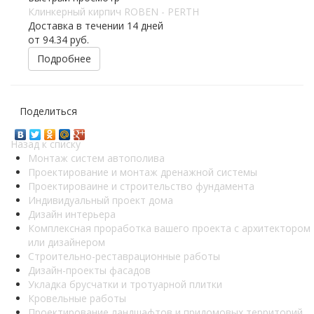
Клинкерный кирпич ROBEN - PERTH
Доставка в течении 14 дней
от
94.34 руб.
Подробнее
Поделиться
Назад к списку
Монтаж систем автополива
Проектирование и монтаж дренажной системы
Проектироваине и строительство фундамента
Индивидуальный проект дома
Дизайн интерьера
Комплексная проработка вашего проекта с архитектором
или дизайнером
Строительно-реставрационные работы
Дизайн-проекты фасадов
Укладка брусчатки и тротуарной плитки
Кровельные работы
Проектирование ландшафтов и придомовых территорий