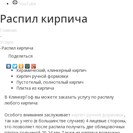
YouTube
Распил кирпича
Главная
-
Услуги
-
Распил кирпича
Поделиться
Керамический, клинкерный кирпич
Кирпич ручной формовки
Пустотелый, полнотелый кирпич
Плитка из кирпича
В КлинкерГоф вы можете заказать услугу по распилу
любого кирпича:
Особого внимания заслуживает
кирпич ручной формовки
,
так как у него (в большинстве случаев) 4 лицевые стороны,
это позволяет после распила получить две облицовочных
плитки толщиной 20-24 мм. Также из кирпича возможно