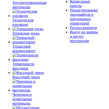
Кровельные
Теплоизоляционные
работы
материалы
Проектирование
ландшафтов и
придомовых
Техническая
территорий
изоляция
Распил кирпича
Выезд на замеры
Террасная доска
и расчет
материалов
Террасный
керамогранит
Термопанели
фасадные
Фасадный декор
Черепица и
кровельные
материалы