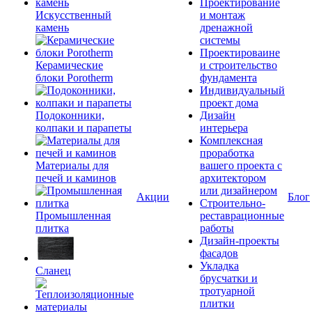
Проектирование
Искусственный
и монтаж
камень
дренажной
системы
Проектироваине
Керамические
и строительство
блоки Porotherm
фундамента
Индивидуальный
проект дома
Подоконники,
Дизайн
колпаки и парапеты
интерьера
Комплексная
проработка
Материалы для
вашего проекта с
печей и каминов
архитектором
или дизайнером
Акции
Блог
Строительно-
Промышленная
реставрационные
плитка
работы
Дизайн-проекты
фасадов
Укладка
Сланец
брусчатки и
тротуарной
плитки