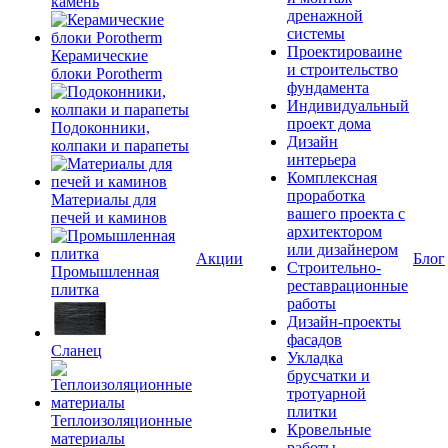
камень
дренажной
системы
Проектироваине
Керамические
и строительство
блоки Porotherm
фундамента
Индивидуальный
проект дома
Подоконники,
Дизайн
колпаки и парапеты
интерьера
Комплексная
проработка
Материалы для
вашего проекта с
печей и каминов
архитектором
или дизайнером
Акции
Блог
Строительно-
Промышленная
реставрационные
плитка
работы
Дизайн-проекты
фасадов
Сланец
Укладка
брусчатки и
тротуарной
плитки
Теплоизоляционные
Кровельные
материалы
работы